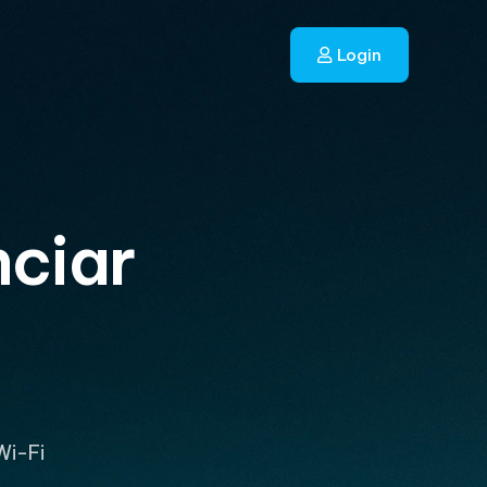
Login
nciar
s
Wi-Fi