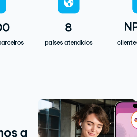
N
0
0
8
arceiros
países atendidos
cliente
mos a