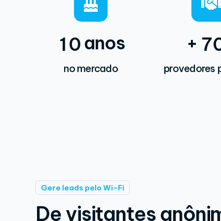
anos
+
1
0
7
no mercado
provedores p
Gere leads pelo Wi-Fi
De visitantes anôni