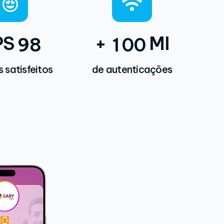
PS
+
MI
9
8
1
0
0
s satisfeitos
de autenticações