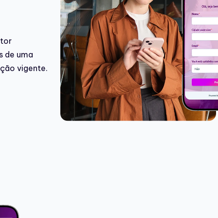
etor
és de uma
ação vigente.