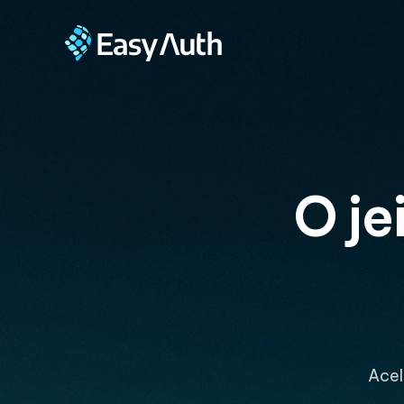
O je
Acel