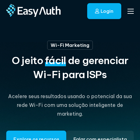
Login
Início
Soluções
Wi-Fi Marketing
Blog
O jeito
fácil
de gerenciar
Fale conosco
Wi-Fi para hotéis
Wi-Fi para ISPs
Acelere seus resultados usando o potencial da sua
rede Wi-Fi com uma solução inteligente de
marketing.
Explore os recursos
Falar com especialista