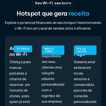
Seu Wi-Fi, seu lucro
Hotspot que gera
receita
Explore o potencial financeiro do seu hotspot transformando
o Wi-Fi em um canal de vendas ativo e eficiente.
Anúncios
Revenda
Wi-Fi
STORIES
WHITE
PIX ou
LABEL
cartão
no Wi-Fi
Pago
Disponibilize
aos seus
Ofereça para
Garanta sinal
clientes uma
marcas
estável em
solução
parceiras a
locais
robusta,
chance de
remotos e
personalizada
anunciar, em
comercialize
com o
formato de
pacotes de
logotipo da
stories, para
conexão
sua empresa.
quem já está
personalizado