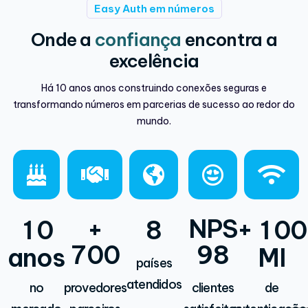
Easy Auth em números
Onde a
confiança
encontra a
excelência
Há 10 anos anos construindo conexões seguras e
transformando números em parcerias de sucesso ao redor do
mundo.
+
NPS
+
1
0
8
1
0
0
7
0
0
9
8
anos
MI
países
atendidos
no
provedores
clientes
de