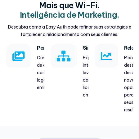
Mais que Wi-Fi.
Inteligência de Marketing.
Descubra como a Easy Auth pode refinar suas estratégias e
fortalecer o relacionamento com seus clientes.
Personalização
Sincronização
Relat
Customize a tela
Explore nossas
Monito
de autenticação
integrações e
desem
com as cores e o
leve os dados
descub
logotipo da sua
das suas
novas
empresa.
licenças para
oportu
onde quiser.
para e
seus
resulta