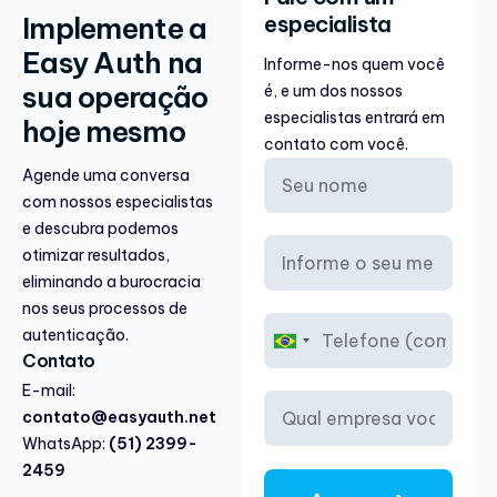
Implemente a
especialista
Easy Auth na
Informe-nos quem você
sua operação
é, e um dos nossos
especialistas entrará em
hoje mesmo
contato com você.
Agende uma conversa
com nossos especialistas
e descubra podemos
otimizar resultados,
eliminando a burocracia
nos seus processos de
autenticação.
B
Contato
r
a
E-mail:
z
contato@easyauth.net
i
WhatsApp:
(51) 2399-
l
2459
+
5