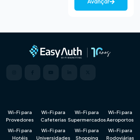
Avançar
5
Wi-Fi para
Wi-Fi para
Wi-Fi para
Wi-Fi para
Provedores
Cafeterias
Supermercados
Aeroportos
Wi-Fi para
Wi-Fi para
Wi-Fi para
Wi-Fi para
Hotéis
Universidades
Shopping
Rodoviárias