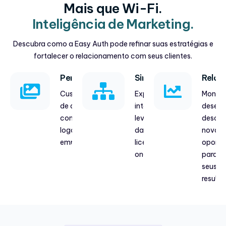
Mais que Wi-Fi.
Inteligência de Marketing.
Descubra como a Easy Auth pode refinar suas estratégias e
fortalecer o relacionamento com seus clientes.
Personalização
Sincronização
Relat
Customize a tela
Explore nossas
Monito
de autenticação
integrações e
desem
com as cores e o
leve os dados
descub
logotipo da sua
das suas
novas
empresa.
licenças para
oportu
onde quiser.
para e
seus
resulta