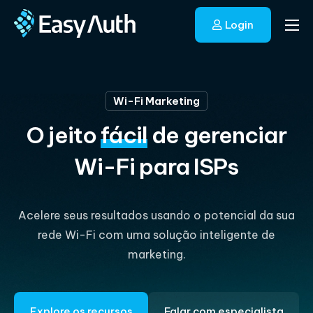
Login
Início
Soluções
Wi-Fi Marketing
Blog
O jeito
fácil
de gerenciar
Fale conosco
Wi-Fi para hotéis
Wi-Fi para ISPs
Acelere seus resultados usando o potencial da sua
rede Wi-Fi com uma solução inteligente de
marketing.
Explore os recursos
Falar com especialista