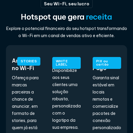
Seu Wi-Fi, seu lucro
Hotspot que gera
receita
Explore o potencial financeiro do seu hotspot transformando
o Wi-Fi em um canal de vendas ativo e eficiente.
Anúncios
Revenda
Wi-Fi
STORIES
WHITE
PIX ou
LABEL
cartão
no Wi-Fi
Pago
Disponibilize
aos seus
Ofereça para
Garanta sinal
clientes uma
marcas
estável em
solução
parceiras a
locais
robusta,
chance de
remotos e
personalizada
anunciar, em
comercialize
com o
formato de
pacotes de
logotipo da
stories, para
conexão
sua empresa.
quem já está
personalizado