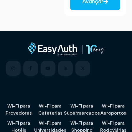
Avançar
5
Wi-Fi para
Wi-Fi para
Wi-Fi para
Wi-Fi para
Provedores
Cafeterias
Supermercados
Aeroportos
Wi-Fi para
Wi-Fi para
Wi-Fi para
Wi-Fi para
Hotéis
Universidades
Shopping
Rodoviárias