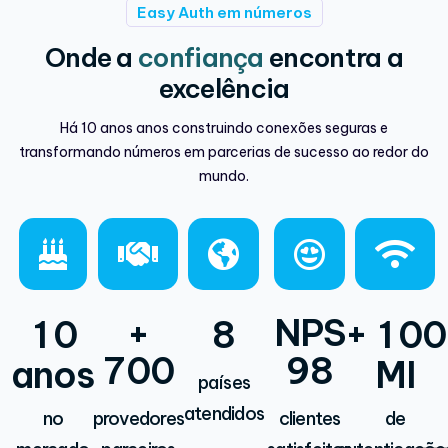
Easy Auth em números
Onde a
confiança
encontra a
excelência
Há 10 anos anos construindo conexões seguras e
transformando números em parcerias de sucesso ao redor do
mundo.
+
NPS
+
1
0
8
1
0
0
7
0
0
9
8
anos
MI
países
atendidos
no
provedores
clientes
de