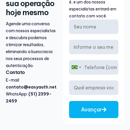
sua operação
é, e um dos nossos
especialistas entrará em
hoje mesmo
contato com você.
Agende uma conversa
com nossos especialistas
e descubra podemos
otimizar resultados,
eliminando a burocracia
nos seus processos de
autenticação.
B
Contato
r
a
E-mail:
z
contato@easyauth.net
i
WhatsApp:
(51) 2399-
l
2459
+
5
Avançar
5