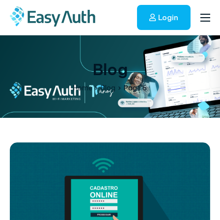
Login
Início
Soluções
Blog
Blog
Home
Blog
Page 6
Fale conosco