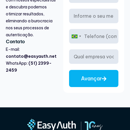
e descubra podemos
otimizar resultados,
eliminando a burocracia
nos seus processos de
autenticação.
B
Contato
r
a
E-mail:
z
contato@easyauth.net
i
WhatsApp:
(51) 2399-
l
2459
+
5
Avançar
5