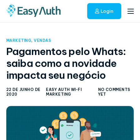
Login
Início
Soluções
MARKETING
,
VENDAS
Blog
Pagamentos pelo Whats:
saiba como a novidade
Fale conosco
impacta seu negócio
22 DE JUNHO DE
EASY AUTH WI-FI
NO COMMENTS
2020
MARKETING
YET