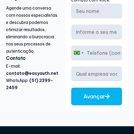
Agende uma conversa
com nossos especialistas
e descubra podemos
otimizar resultados,
eliminando a burocracia
nos seus processos de
autenticação.
B
Contato
r
a
E-mail:
z
contato@easyauth.net
i
WhatsApp:
(51) 2399-
l
2459
+
5
Avançar
5