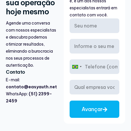
sua operação
é, e um dos nossos
especialistas entrará em
hoje mesmo
contato com você.
Agende uma conversa
com nossos especialistas
e descubra podemos
otimizar resultados,
eliminando a burocracia
nos seus processos de
autenticação.
B
Contato
r
a
E-mail:
z
contato@easyauth.net
i
WhatsApp:
(51) 2399-
l
2459
+
5
Avançar
5