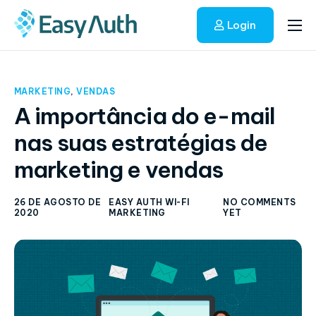
Login
Início
Soluções
MARKETING
,
VENDAS
Blog
A importância do e-mail
nas suas estratégias de
Fale conosco
marketing e vendas
26 DE AGOSTO DE
EASY AUTH WI-FI
NO COMMENTS
2020
MARKETING
YET