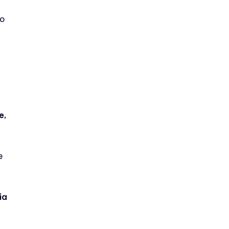
do
e,
e
ia