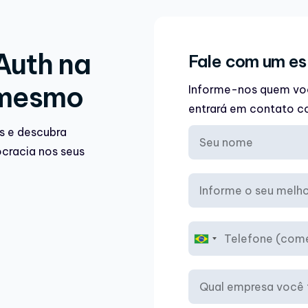
Auth na
Fale com um es
 mesmo
Informe-nos quem voc
entrará em contato c
s e descubra
ocracia nos seus
B
r
a
z
i
l