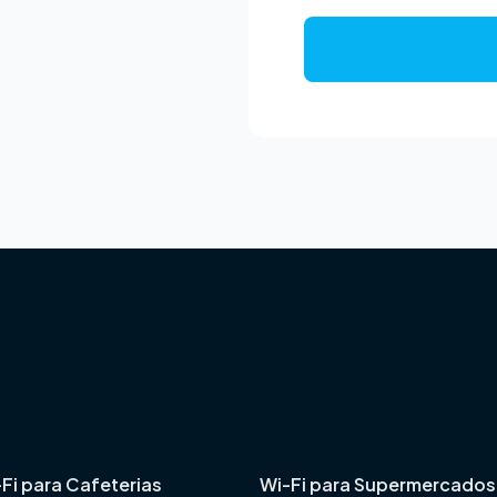
+
5
5
Fi para Cafeterias
Wi-Fi para Supermercados