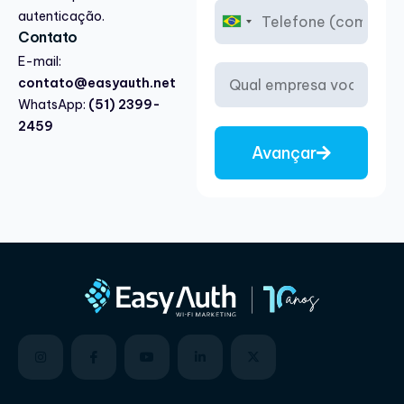
autenticação.
B
Contato
r
a
E-mail:
z
contato@easyauth.net
i
WhatsApp:
(51) 2399-
l
2459
+
5
Avançar
5