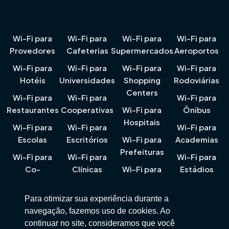
Wi-Fi para
Wi-Fi para
Wi-Fi para
Wi-Fi para
Provedores
Cafeterias
Supermercados
Aeroportos
Wi-Fi para
Wi-Fi para
Wi-Fi para
Wi-Fi para
Hotéis
Universidades
Shopping
Rodoviárias
Centers
Wi-Fi para
Wi-Fi para
Wi-Fi para
Restaurantes
Cooperativas
Wi-Fi para
Ônibus
Hospitais
Wi-Fi para
Wi-Fi para
Wi-Fi para
Escolas
Escritórios
Wi-Fi para
Academias
Prefeituras
Wi-Fi para
Wi-Fi para
Wi-Fi para
Co-
Clínicas
Wi-Fi para
Estádios
workings
Pousadas
Para otimizar sua experiência durante a
navegação, fazemos uso de cookies. Ao
continuar no site, consideramos que você